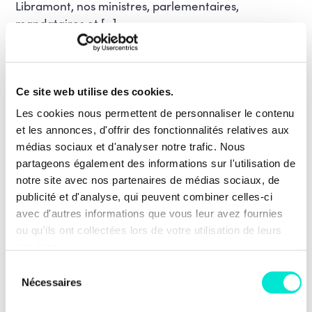
Libramont, nos ministres, parlementaires,
mandataires et […]
Agriculture et ruralité
EN SAVOIR PLUS
Ce site web utilise des cookies.
Les cookies nous permettent de personnaliser le contenu
et les annonces, d'offrir des fonctionnalités relatives aux
médias sociaux et d'analyser notre trafic. Nous
partageons également des informations sur l'utilisation de
notre site avec nos partenaires de médias sociaux, de
publicité et d'analyse, qui peuvent combiner celles-ci
avec d'autres informations que vous leur avez fournies
ou qu'ils ont collectées lors de votre utilisation de leurs
services.
Sélection
Nécessaires
du
20 juillet 2026
consentement