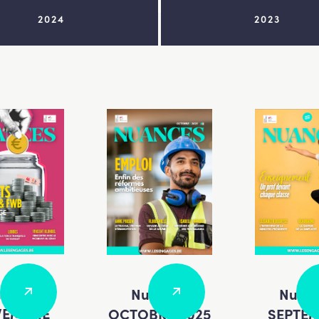
2024
2023
ances
Nuan
Nuances
VEMBRE
SEPTE
OCTOBRE 2025