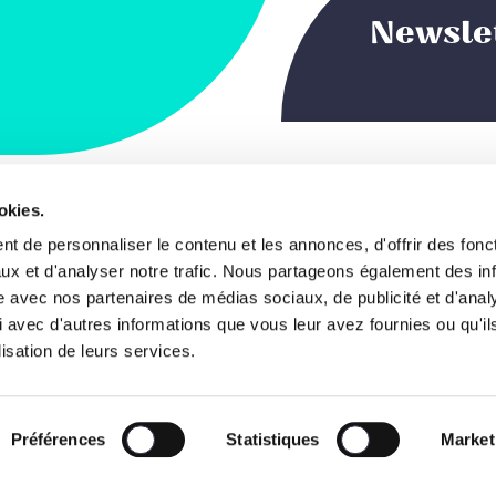
Newsle
okies.
 du Commerce, 123
Notre projet de s
t de personnaliser le contenu et les annonces, d'offrir des fonct
, Bruxelles
ux et d'analyser notre trafic. Nous partageons également des in
Les visages
gique
site avec nos partenaires de médias sociaux, de publicité et d'anal
 avec d'autres informations que vous leur avez fournies ou qu'il
News
2 238 01 11
lisation de leurs services.
o@lesengages.be
Agenda
sations
Le Mouvement
Préférences
Statistiques
Market
8 3100 7290 0034
S’engager