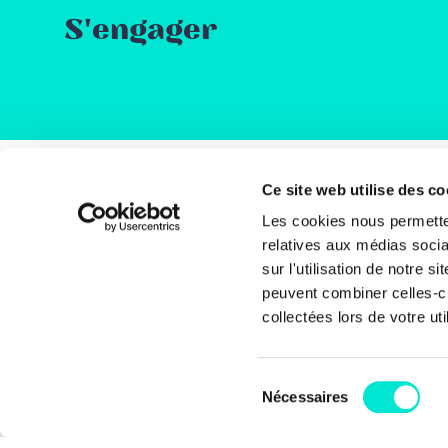
S'engager
Ce site web utilise des co
Rue
Les cookies nous permetten
1000
relatives aux médias socia
Bel
sur l'utilisation de notre 
peuvent combiner celles-ci
+32 
collectées lors de votre uti
inf
Sélection
Coti
Nécessaires
du
BE6
consentement