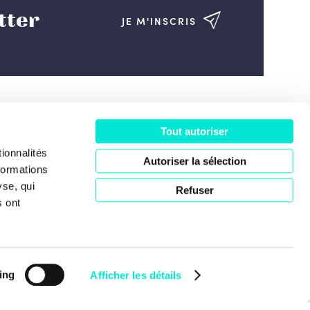
tter
JE M'INSCRIS
Tout autoriser
ociété
ionnalités
Autoriser la sélection
formations
yse, qui
Refuser
s ont
ing
Afficher les détails