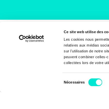
Ce site web utilise des co
Rue
Les cookies nous permetten
1000
relatives aux médias socia
Bel
sur l'utilisation de notre 
peuvent combiner celles-ci
+32 
collectées lors de votre uti
inf
Sélection
Coti
Nécessaires
du
BE6
consentement