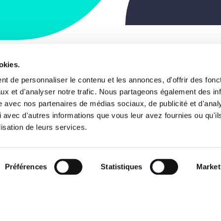
okies.
 du Commerce, 123
Notre projet de s
t de personnaliser le contenu et les annonces, d'offrir des fonct
, Bruxelles
ux et d'analyser notre trafic. Nous partageons également des in
Les visages
gique
site avec nos partenaires de médias sociaux, de publicité et d'anal
 avec d'autres informations que vous leur avez fournies ou qu'il
News
2 238 01 11
lisation de leurs services.
o@lesengages.be
Agenda
sations
Le Mouvement
Préférences
Statistiques
Market
8 3100 7290 0034
S’engager
Presse