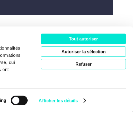
Tout autoriser
ociété
ionnalités
Autoriser la sélection
formations
yse, qui
Refuser
s ont
ing
Afficher les détails