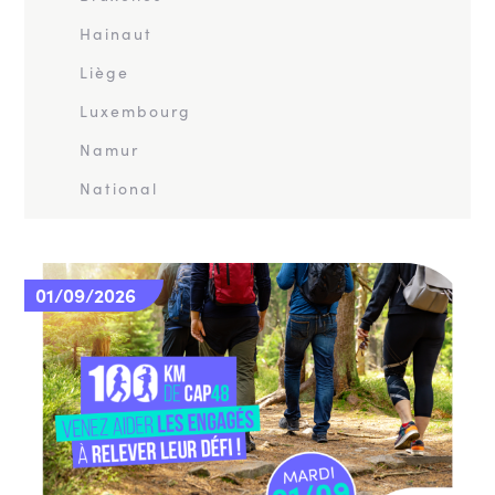
Hainaut
Liège
Luxembourg
Namur
National
01/09/2026