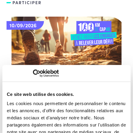
PARTICIPER
10/09/2026
Ce site web utilise des cookies.
100km de CAP48 : Venez aider Les Engagés
Les cookies nous permettent de personnaliser le contenu
à relever leur défi ! – Jemeppe-sur-Sambre
et les annonces, d'offrir des fonctionnalités relatives aux
médias sociaux et d'analyser notre trafic. Nous
Aidez Les Engagés à réaliser leur défi ! Le
partageons également des informations sur l'utilisation de
dimanche 20 septembre, venez marcher 5km aux
notre site avec nos partenaires de médias sociaux, de