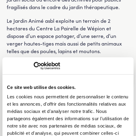
fragilisés dans le cadre du jardin thérapeutique.
Le Jardin Animé asbl exploite un terrain de 2
hectares du Centre La Pairelle de Wépion et
dispose d’un espace potager, d’une serre, d’un
verger hautes-tiges mais aussi de petits animaux
telles que des poules, lapins et moutons.
Ils proposent de multiples et diverses activités telles
que des chantiers interculturels, des ateliers
d’hortithérapie, des animations destinées aux
écoles, une journée en famille, un mercredi après-
Ce site web utilise des cookies.
midi au grand air, des stages, un anniversaire au
Les cookies nous permettent de personnaliser le contenu
jardin ou encore un team building.
et les annonces, d'offrir des fonctionnalités relatives aux
médias sociaux et d'analyser notre trafic. Nous
L’association est entièrement indépendante de
partageons également des informations sur l'utilisation de
notre mouvement Les Engagés et a été soutenue
notre site avec nos partenaires de médias sociaux, de
uniquement pour les projets qu’elle porte.
publicité et d'analyse, qui peuvent combiner celles-ci