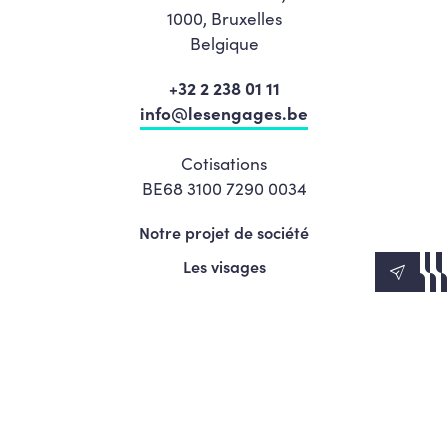
1000, Bruxelles
Belgique
+32 2 238 01 11
info@lesengages.be
Cotisations
BE68 3100 7290 0034
Notre projet de société
Les visages
News
Agenda
Le Mouvement
S’engager
Presse