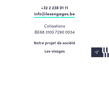
+32 2 238 01 11
info@lesengages.be
Cotisations
BE68 3100 7290 0034
Notre projet de société
Les visages
News
Agenda
Le Mouvement
S’engager
Presse