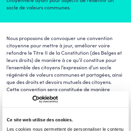
socle de valeurs communes.
Nous proposons de convoquer une convention
citoyenne pour mettre à jour, améliorer voire
refondre le Titre II de la Constitution (des Belges et
leurs droits) de manière à ce qu’il constitue pour
l’ensemble des citoyens l’expression d’un socle
régénéré de valeurs communes et partagées, ainsi
que des droits et devoirs mutuels des citoyens.
Cette convention sera constituée de manière
représentative de citoyens et citoyennes issus de
l’ensemble de la population et de
délégués provenant de la société civile organisée
et du secteur associatif.
Ce site web utilise des cookies.
Les cookies nous permettent de personnaliser le contenu