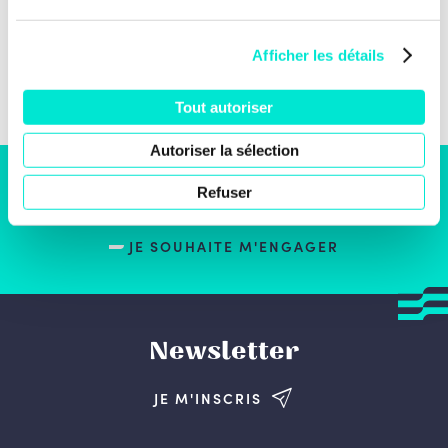
Afficher les détails
Tout autoriser
Autoriser la sélection
Refuser
S'engager
JE SOUHAITE M'ENGAGER
Newsletter
JE M'INSCRIS