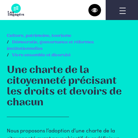
Skip
to
content
Culture, patrimoine, tourisme
Démocratie, gouvernance et réformes
institutionnelles
Vivre ensemble et diversité
Une charte de la
citoyenneté précisant
les droits et devoirs de
chacun
Nous proposons l’adoption d’une charte de la
citoyenneté ayant pour objectif de redéfinir un