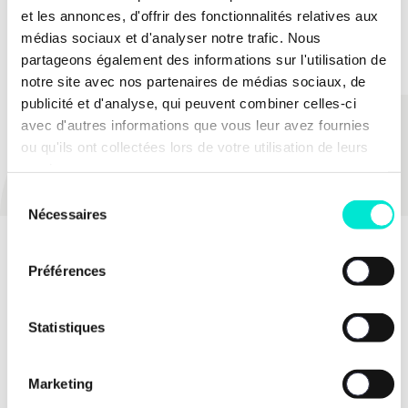
La nouvelle « charte » ainsi élaborée pourrait être
et les annonces, d'offrir des fonctionnalités relatives aux
soumise à référendum en vue d’être pleinement
médias sociaux et d'analyser notre trafic. Nous
intégrée à la Constitution.
partageons également des informations sur l'utilisation de
notre site avec nos partenaires de médias sociaux, de
publicité et d'analyse, qui peuvent combiner celles-ci
avec d'autres informations que vous leur avez fournies
PARTAGER
ou qu'ils ont collectées lors de votre utilisation de leurs
services.
Sélection
Nécessaires
du
consentement
Préférences
Statistiques
Marketing