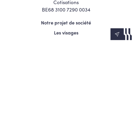
Cotisations
BE68 3100 7290 0034
Notre projet de société
Les visages
News
Agenda
Le Mouvement
S’engager
Presse
© Copyright 2026 Les Engagés - Tous droits réservés.
Termes et conditions
Politique de confidentialité
Politique d’utilisation des cookies