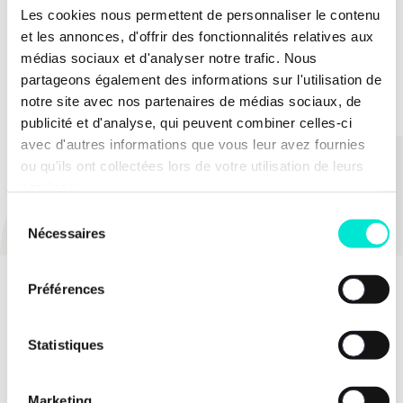
analyses de charge de travail comme s’y emploie
Les cookies nous permettent de personnaliser le contenu
depuis trop longtemps le gouvernement fédéral
et les annonces, d'offrir des fonctionnalités relatives aux
pour diluer dans le temps sa responsabilité.
médias sociaux et d'analyser notre trafic. Nous
partageons également des informations sur l'utilisation de
notre site avec nos partenaires de médias sociaux, de
publicité et d'analyse, qui peuvent combiner celles-ci
avec d'autres informations que vous leur avez fournies
ou qu'ils ont collectées lors de votre utilisation de leurs
PARTAGER
services.
Sélection
Nécessaires
du
consentement
Préférences
Statistiques
Marketing