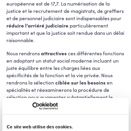
européenne est de 17,7. La numérisation de la
justice et le recrutement de magistrats, de greffiers
et de personnel judiciaire sont indispensables pour
réduire l’arriéré judiciaire
particulièrement
important et que la justice soit rendue dans un délai
raisonnable.
Nous rendrons
attractives
ces différentes fonctions
en adoptant un statut social moderne incluant un
juste équilibre entre les charges liées aux
spécificités de la fonction et la vie privée. Nous
rendrons la sélection
ciblée sur les besoins
en
spécialités et réexaminerons la procédure de
sélection pour augmenter substantiellement le
nombre de lauréats sans porter atteinte à la qualité
de la justice rendue.
Inutile de jouer au cache-misère derrière des
Ce site web utilise des cookies.