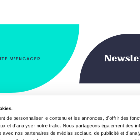
Newsle
AITE M'ENGAGER
okies.
 du Commerce, 123
Notre projet de s
t de personnaliser le contenu et les annonces, d'offrir des fonct
, Bruxelles
ux et d'analyser notre trafic. Nous partageons également des in
Les visages
gique
site avec nos partenaires de médias sociaux, de publicité et d'anal