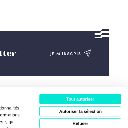
tter
JE M'INSCRIS
Tout autoriser
ociété
ionnalités
Autoriser la sélection
formations
yse, qui
Refuser