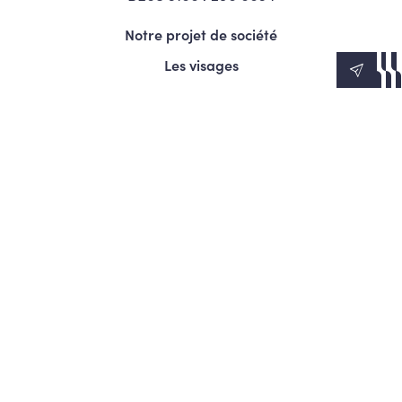
Notre projet de société
Les visages
News
Agenda
Le Mouvement
S’engager
Presse
© Copyright 2026 Les Engagés - Tous droits réservés.
Termes et conditions
Politique de confidentialité
Politique d’utilisation des cookies