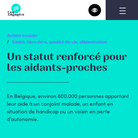
Skip
to
content
Action sociale
Santé, bien-être, qualité de vie, alimentation
Un statut renforcé pour
les aidants-proches
En Belgique, environ 800.000 personnes apportant
leur aide à un conjoint malade, un enfant en
situation de handicap ou un voisin en perte
d’autonomie.