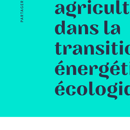
agricul
PARTAGER
dans la
transiti
énergét
écologi