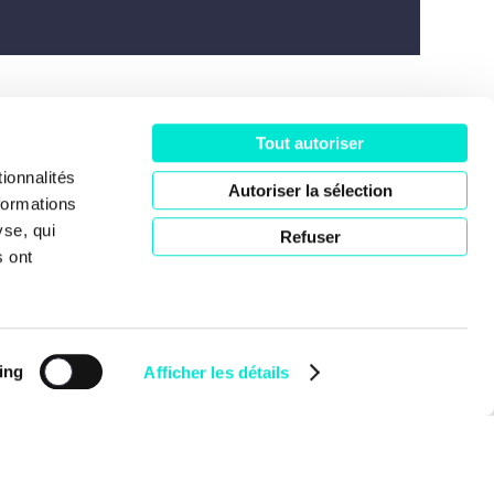
Tout autoriser
ociété
ionnalités
Autoriser la sélection
formations
yse, qui
Refuser
s ont
ing
Afficher les détails