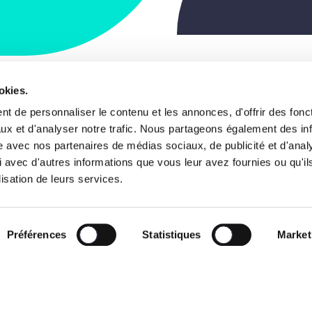
okies.
 du Commerce, 123
Notre projet de s
t de personnaliser le contenu et les annonces, d'offrir des fonct
, Bruxelles
ux et d'analyser notre trafic. Nous partageons également des in
Les visages
gique
site avec nos partenaires de médias sociaux, de publicité et d'anal
 avec d'autres informations que vous leur avez fournies ou qu'il
News
2 238 01 11
lisation de leurs services.
o@lesengages.be
Agenda
sations
Le Mouvement
Préférences
Statistiques
Market
8 3100 7290 0034
S’engager
Presse