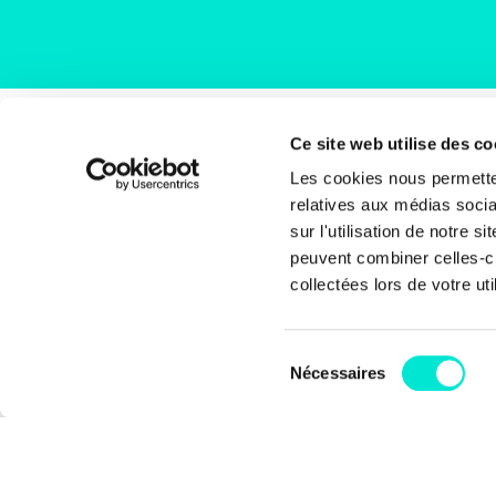
Ce site web utilise des co
Rue
Les cookies nous permetten
1000
relatives aux médias socia
Bel
sur l'utilisation de notre 
peuvent combiner celles-ci
+32 
collectées lors de votre uti
inf
Sélection
Coti
Nécessaires
du
BE6
consentement