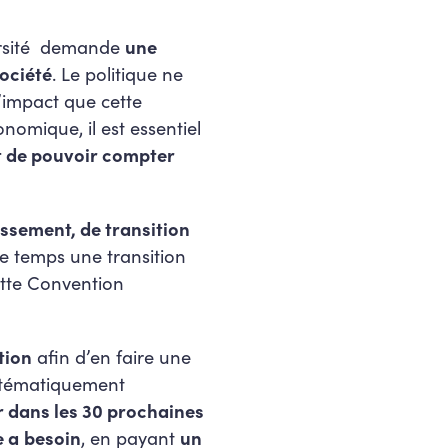
versité demande
une
société
. Le politique ne
l’impact que cette
nomique, il est essentiel
t de pouvoir compter
issement, de transition
e temps une transition
tte Convention
tion
afin d’en faire une
ystématiquement
r dans les 30 prochaines
e a
besoin
, en payant
un