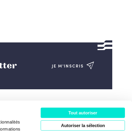
tter
JE M'INSCRIS
Tout autoriser
ociété
ionnalités
Autoriser la sélection
formations