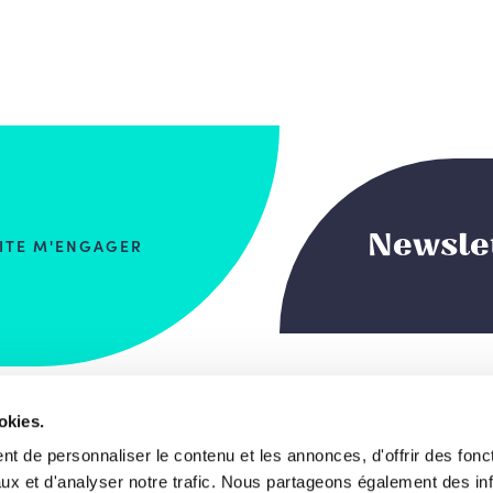
Newsle
AITE M'ENGAGER
okies.
 du Commerce, 123
Notre projet de s
t de personnaliser le contenu et les annonces, d'offrir des fonct
, Bruxelles
ux et d'analyser notre trafic. Nous partageons également des in