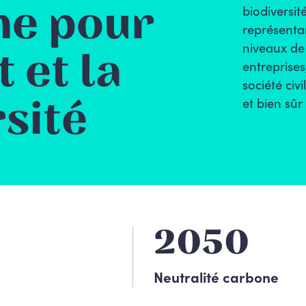
ne pour
biodiversite
représentan
niveaux de 
t et la
entreprises
société c
sité
et bien sû
2050
Neutralité carbone