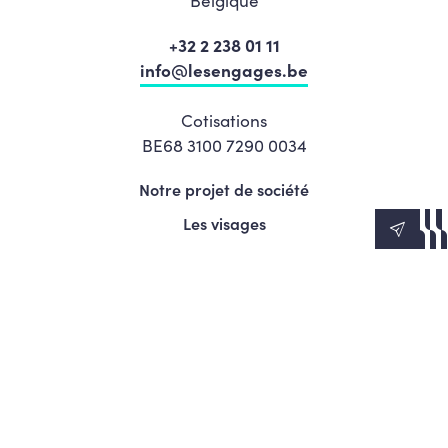
+32 2 238 01 11
info@lesengages.be
Cotisations
BE68 3100 7290 0034
Notre projet de société
Les visages
News
Agenda
Le Mouvement
S’engager
Presse