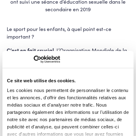
ont suivi une séance d’éducation sexuelle dans le
secondaire en 2019
Le sport pour les enfants, à quel point est-ce
important ?
C’est en fait crucial
. L’Organisation Mondiale de la
Santé recommande d’ailleurs pas moins de 60
minutes quotidienne d’activité physique, variant
d’une intensité modérée à rigoureuse (de la
marche pied à un match de foot, par exemple). Or,
Ce site web utilise des cookies.
parmi les garçons âgés de 11 à 18 ans, seulement
Les cookies nous permettent de personnaliser le contenu
20% atteignent ce quota de santé. Et la tendance
et les annonces, d'offrir des fonctionnalités relatives aux
est ensuite à la baisse au fil des âges. Chez les
médias sociaux et d'analyser notre trafic. Nous
adolescentes, les résultats sont encore plus
partageons également des informations sur l'utilisation de
alarmants: c’est seulement 13% d’entre elles qui
notre site avec nos partenaires de médias sociaux, de
pratique une activité physique quotidienne
publicité et d'analyse, qui peuvent combiner celles-ci
suffisante.
avec d'autres informations que vous leur avez fournies