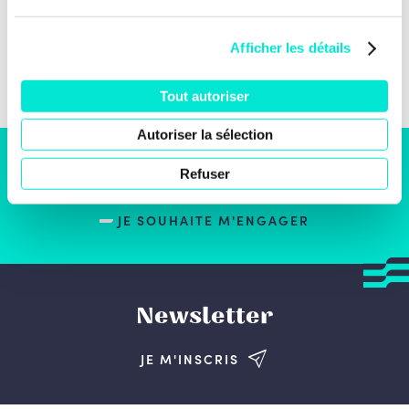
Afficher les détails
Tout autoriser
Autoriser la sélection
S'engager
Refuser
JE SOUHAITE M'ENGAGER
Newsletter
JE M'INSCRIS