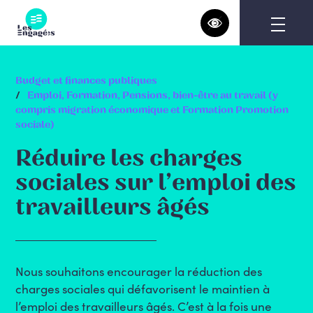
Skip
to
content
Budget et finances publiques
Emploi, Formation, Pensions, bien-être au travail (y
compris migration économique et Formation Promotion
sociale)
Réduire les charges
sociales sur l’emploi des
travailleurs âgés
Nous souhaitons encourager la réduction des
charges sociales qui défavorisent le maintien à
l’emploi des travailleurs âgés. C’est à la fois une