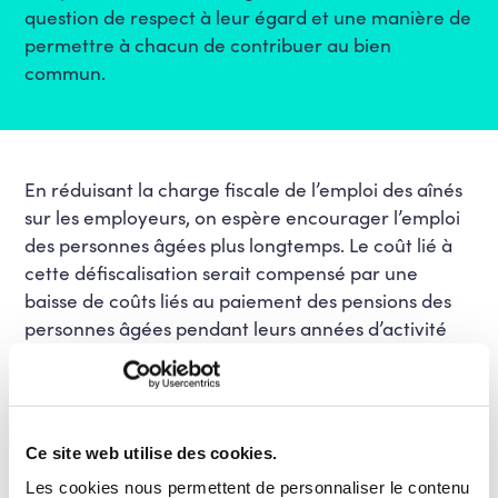
question de respect à leur égard et une manière de
permettre à chacun de contribuer au bien
commun.
En réduisant la charge fiscale de l’emploi des aînés
sur les employeurs, on espère encourager l’emploi
des personnes âgées plus longtemps. Le coût lié à
cette défiscalisation serait compensé par une
baisse de coûts liés au paiement des pensions des
personnes âgées pendant leurs années d’activité
supplémentaires. Cette proposition viendrait
rejoindre nos autres souhaits concernant nos ainés
travailleurs, telles que la pension graduelle, c’est-à-
dire
une diminution progressive et volontaire du
Ce site web utilise des cookies.
travail
les années précédant la pension, ou
Les cookies nous permettent de personnaliser le contenu
encore en
réaffectant une partie du temps de