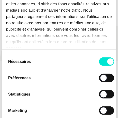
et les annonces, d'offrir des fonctionnalités relatives aux
travail des aînées et aînés à la transmission de
médias sociaux et d'analyser notre trafic. Nous
savoir aux plus jeunes.
partageons également des informations sur l'utilisation de
notre site avec nos partenaires de médias sociaux, de
publicité et d'analyse, qui peuvent combiner celles-ci
avec d'autres informations que vous leur avez fournies
PARTAGER
ou qu'ils ont collectées lors de votre utilisation de leurs
services.
Sélection
Nécessaires
du
consentement
Préférences
Statistiques
Marketing