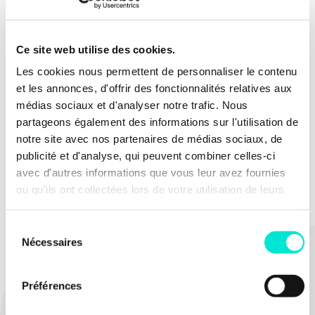
Nous proposons donc que un eco-score, analogue
au nutri-score, soit affiché sur les produits
Ce site web utilise des cookies.
disponibles en grandes surfaces, afin que nous
Les cookies nous permettent de personnaliser le contenu
puissions faire nos achats pour notre bien à nous,
et les annonces, d'offrir des fonctionnalités relatives aux
mais aussi pour celui de notre planète. Cet eco-
médias sociaux et d'analyser notre trafic. Nous
score prendra notamment en compte l‘origine de
partageons également des informations sur l'utilisation de
fabrication du produit, ses éventuels lieux de transit
notre site avec nos partenaires de médias sociaux, de
pour sa transformation ainsi que son type de
publicité et d'analyse, qui peuvent combiner celles-ci
production (ex. issu de l’agriculture intensive,
avec d'autres informations que vous leur avez fournies
biologique, de conservation…).
ou qu'ils ont collectées lors de votre utilisation de leurs
services.
Sélection
Nécessaires
du
PARTAGER
consentement
Préférences