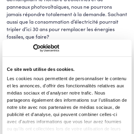
panneaux photovoltaïques, nous ne pourrons
jamais répondre totalement à la demande. Sachant
aussi que la consommation d’électricité pourrait
tripler d’ici 30 ans pour remplacer les énergies
fossiles, que faire?
Les centrales au gaz sont très couteuses
Ce site web utilise des cookies.
et ont surtout un lourd coût
Les cookies nous permettent de personnaliser le contenu
environnemental de par leurs importants
et les annonces, d'offrir des fonctionnalités relatives aux
rejets de CO². Le choix de poursuivre la
médias sociaux et d'analyser notre trafic. Nous
piste des centrales au gaz dans le
partageons également des informations sur l'utilisation de
contexte du dérèglement climatique
notre site avec nos partenaires de médias sociaux, de
actuel serait donc un
suicide
publicité et d'analyse, qui peuvent combiner celles-ci
environnemental.
La guerre en Ukraine
avec d'autres informations que vous leur avez fournies
doit également nous obliger à réduire
ou qu'ils ont collectées lors de votre utilisation de leurs