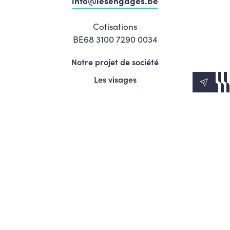
info@lesengages.be
Cotisations
BE68 3100 7290 0034
Notre projet de société
Les visages
News
Agenda
Le Mouvement
S’engager
Presse
© Copyright 2026 Les Engagés - Tous droits réservés.
Termes et conditions
Politique de confidentialité