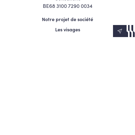
BE68 3100 7290 0034
Notre projet de société
Les visages
News
Agenda
Le Mouvement
S’engager
Presse
© Copyright 2026 Les Engagés - Tous droits réservés.
Termes et conditions
Politique de confidentialité
Politique d’utilisation des cookies