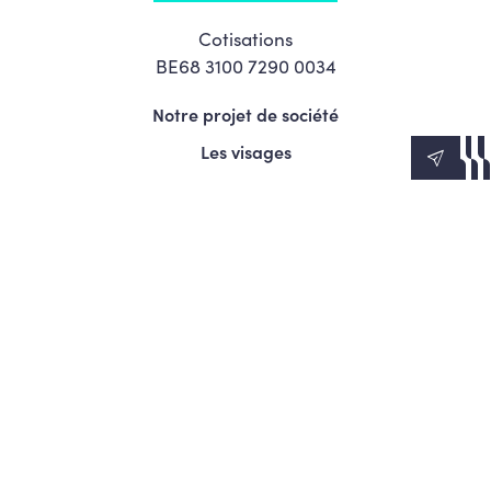
Cotisations
BE68 3100 7290 0034
Notre projet de société
Les visages
News
Agenda
Le Mouvement
S’engager
Presse
© Copyright 2026 Les Engagés - Tous droits réservés.
Termes et conditions
Politique de confidentialité