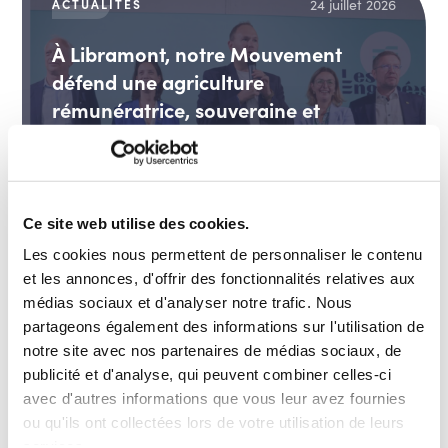
24 juillet 2026
ACTUALITÉS
À Libramont, notre Mouvement
défend une agriculture
rémunératrice, souveraine et
tournée vers l’avenir
Agriculture et ruralité
EN SAVOIR PLUS
Ce site web utilise des cookies.
Les cookies nous permettent de personnaliser le contenu
et les annonces, d'offrir des fonctionnalités relatives aux
médias sociaux et d'analyser notre trafic. Nous
20 juillet 2026
ACTUALITÉS
partageons également des informations sur l'utilisation de
40 % de femmes minimum dans les
notre site avec nos partenaires de médias sociaux, de
publicité et d'analyse, qui peuvent combiner celles-ci
hautes fonctions fédérales dès 2027
avec d'autres informations que vous leur avez fournies
Efficacité des organisations et des politiques
ou qu'ils ont collectées lors de votre utilisation de leurs
publiques, fonction publique
services.