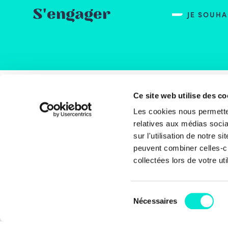
S'engager
JE SOUH
Ce site web utilise des co
Rue
Les cookies nous permetten
1000
relatives aux médias socia
Bel
sur l'utilisation de notre 
peuvent combiner celles-ci
+32 
collectées lors de votre uti
inf
Sélection
Coti
Nécessaires
du
BE6
consentement