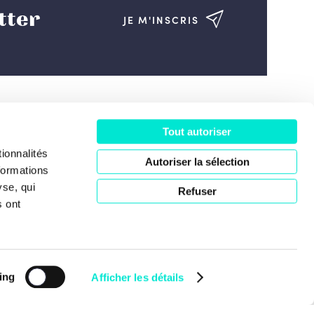
tter
JE M'INSCRIS
Tout autoriser
ociété
ionnalités
Autoriser la sélection
formations
yse, qui
Refuser
s ont
ing
Afficher les détails