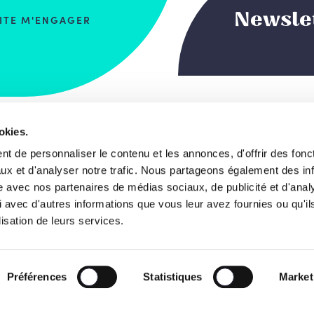
Newsle
AITE M'ENGAGER
okies.
 du Commerce, 123
Notre projet de s
t de personnaliser le contenu et les annonces, d'offrir des fonct
, Bruxelles
ux et d'analyser notre trafic. Nous partageons également des in
Les visages
gique
site avec nos partenaires de médias sociaux, de publicité et d'anal
 avec d'autres informations que vous leur avez fournies ou qu'il
News
2 238 01 11
lisation de leurs services.
o@lesengages.be
Agenda
sations
Le Mouvement
Préférences
Statistiques
Market
8 3100 7290 0034
S’engager