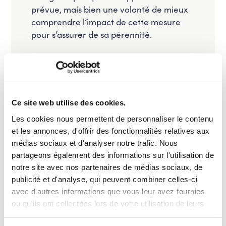
prévue, mais bien une volonté de mieux
comprendre l’impact de cette mesure
pour s’assurer de sa pérennité.
Plus de charge de travail ?
Le gouvernement aspire au contraire à
une réduction
de celle-ci en travaillant
Ce site web utilise des cookies.
d’une part à un choc de
simplification
Les cookies nous permettent de personnaliser le contenu
administrative
; et d’autre part, à
plus
et les annonces, d'offrir des fonctionnalités relatives aux
d’autonomie
pour les équipes
médias sociaux et d'analyser notre trafic. Nous
éducatives.
partageons également des informations sur l'utilisation de
notre site avec nos partenaires de médias sociaux, de
Cela se fera en partenariat avec les
publicité et d'analyse, qui peuvent combiner celles-ci
acteurs de terrain. Parmi les mesures
avec d'autres informations que vous leur avez fournies
phares :
ou qu'ils ont collectées lors de votre utilisation de leurs
services.
Les exigences en matière de