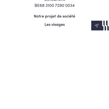
BE68 3100 7290 0034
Notre projet de société
Les visages
News
Agenda
Le Mouvement
S’engager
Presse
© Copyright 2026 Les Engagés - Tous droits réservés.
Termes et conditions
Politique de confidentialité
Politique d’utilisation des cookies