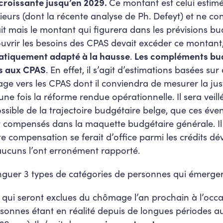
 croissante jusqu’en 2029.
Ce montant est celui estimé
ieurs (dont la récente analyse de Ph. Defeyt) et ne con
it mais le montant qui figurera dans les prévisions bu
uvrir les besoins des CPAS devait excéder ce montant, 
tiquement adapté à la hausse
.
Les compléments bud
s aux CPAS
. En effet, il s’agit d’estimations basées s
ge vers les CPAS dont il conviendra de mesurer la jus
 une fois la réforme rendue opérationnelle. Il sera veill
ossible de la trajectoire budgétaire belge, que ces év
t compensés dans la maquette budgétaire générale. Il
e compensation se ferait d’office parmi les crédits dév
aucuns l’ont erronément rapporté.
tinguer 3 types de catégories de personnes qui émerger
 qui seront exclues du chômage l’an prochain à l’occa
rsonnes étant en réalité depuis de longues périodes 