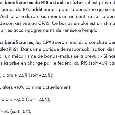
s bénéficiaires du RIS actuels et futurs
, il est prév
un bonus de 10% additionnels pour la personne qui sera
 c’est-à-dire durant au moins un an continu sur la pér
de son arrivée au CPAS. Ce bonus emploi est un stimu
ur les accompagnements de remise à l’emploi.
s bénéficiaires,
les CPAS seront incités à conclure d
le (PiiS)
. Dans une optique de responsabilisation de
loi, un mécanisme de bonus-malus sera prévu :
▪
Si no
 la prise en charge par le fédéral du RIS (soit +5% pa
alors +12,5% (soit +2,5%);
, alors +10% comme actuellement;
alors +7,5% (soit -2,5%);
 +5% (soit -5%).