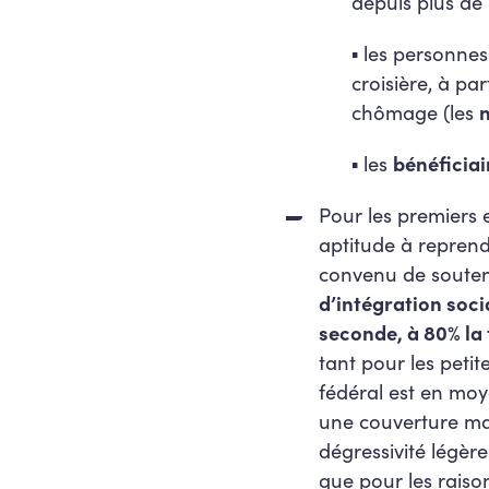
depuis plus de 2
▪
les personnes
croisière, à par
chômage (les
▪
les
bénéficiai
Pour les premiers 
aptitude à reprend
convenu de souten
d’intégration soci
seconde, à 80% la 
tant pour les peti
fédéral est en mo
une couverture max
dégressivité légère
que pour les raison