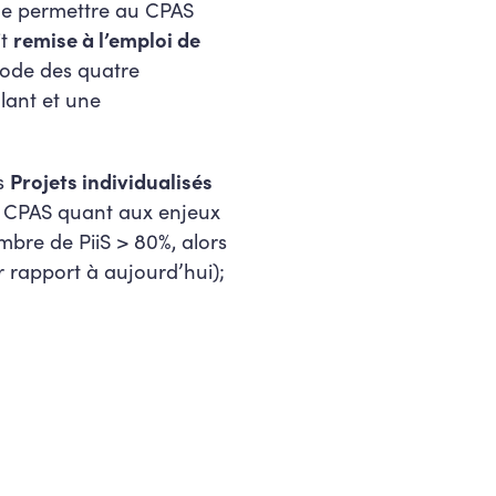
u de permettre au CPAS
it
remise à l’emploi de
iode des quatre
lant et une
es
Projets individualisés
s CPAS quant aux enjeux
mbre de PiiS > 80%, alors
r rapport à aujourd’hui);