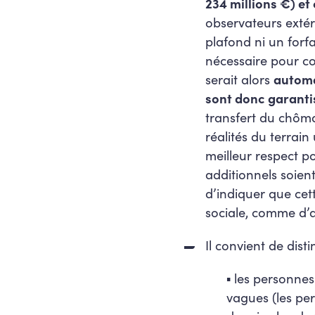
234 millions €) et
observateurs extér
plafond ni un forfa
nécessaire pour co
serait alors
automa
sont donc garanti
transfert du chôma
réalités du terrain
meilleur respect p
additionnels soien
d’indiquer que cett
sociale, comme d’
Il convient de dis
▪
les personnes
vagues (les pe