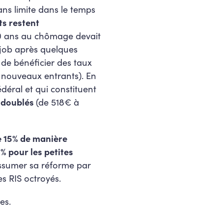
ans limite dans le temps
s restent
 20 ans au chômage devait
 job après quelques
de bénéficier des taux
s nouveaux entrants). En
édéral et qui constituent
 doublés
(de 518€ à
e 15% de manière
% pour les petites
’assumer sa réforme par
s RIS octroyés.
es.