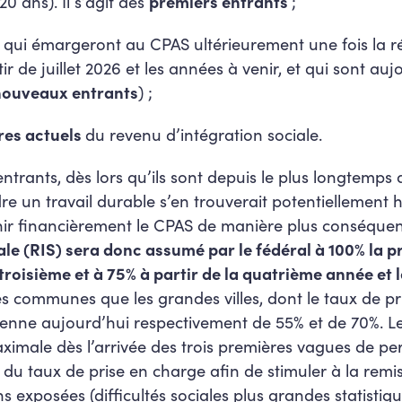
0 ans). Il s’agit des
premiers entrants
;
 qui émargeront au CPAS ultérieurement une fois la 
tir de juillet 2026 et les années à venir, et qui sont au
nouveaux entrants
) ;
res actuels
du revenu d’intégration sociale.
entrants, dès lors qu’ils sont depuis le plus longtemp
re un travail durable s’en trouverait potentiellement h
ir financièrement le CPAS de manière plus conséque
ale (RIS) sera donc assumé par le fédéral à 100% la p
troisième et à 75% à partir de la quatrième année et 
tes communes que les grandes villes, dont le taux de pr
yenne aujourd’hui respectivement de 55% et de 70%. L
imale dès l’arrivée des trois premières vagues de per
 du taux de prise en charge afin de stimuler à la remi
s exposées (difficultés sociales plus grandes statisti