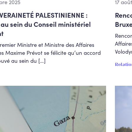
bre 2025
17 aoû
VERAINETÉ PALESTINIENNE :
Renco
au sein du Conseil ministériel
Bruxe
nt
Rencon
Affaire
remier Ministre et Ministre des Affaires
Volody
s Maxime Prévot se félicite qu’un accord
rouvé au sein du […]
Relatio