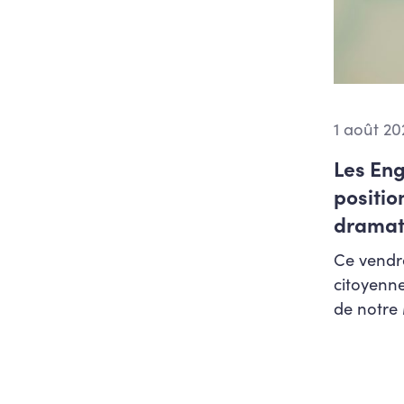
Familles et petite enfance
Fiscalité et pouvoir d'achat
FWB
Innovation et digitalisation
1 août 20
Jeunesse
Justice, médiation et aide à
Les Eng
la jeunesse
positio
Logement
dramat
Médias
Ce vendre
Mobilité et travaux publics
citoyenne
Numérique et intelligence
de notre
artificielle
Pensions
Podcast