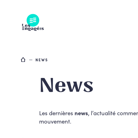
Skip
to
content
NEWS
News
Les dernières
news
, l’actualité commen
mouvement.