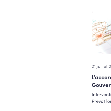
Pouvoirs locaux
Relations Internationales
et coopération
Santé, bien-être, qualité
de vie, alimentation
Situation de handicap
Sport
Vie associative
Vivre ensemble et diversité
21 juillet
Vivre ensemble, inclusion,
égalité des chances et
L’accor
lutte contre les
discriminations
Gouver
Interven
Prévot lo