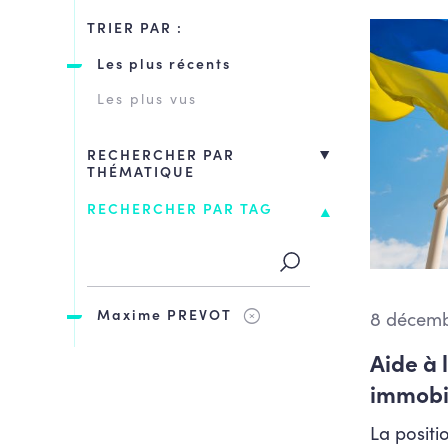
TRIER PAR :
Les plus récents
Les plus vus
RECHERCHER PAR
THÉMATIQUE
Action sociale
RECHERCHER PAR TAG
Aéroports, transport aérien
et survol
Agriculture et ruralité
Maxime PREVOT
8 décemb
Aîné.e.s
Aide à 
Aménagement du territoire
et développement urbain
immobil
Bien-être animal
La positi
Bruxelles