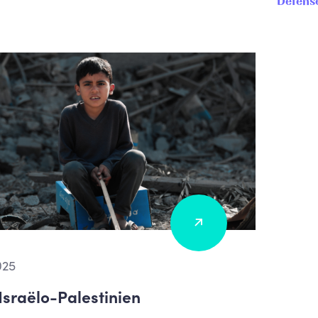
Défens
025
 Israëlo-Palestinien