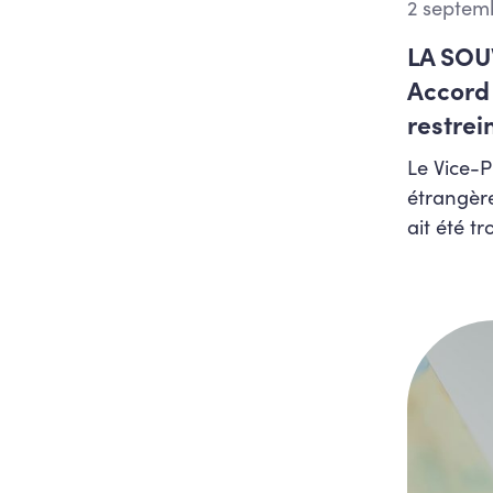
fonction publique
2 septem
Egalité des genres et
LA SOU
LGBTQIA+
Accord 
Emploi, formation et bien-
être au travail
restrei
Emploi, Formation,
Le Vice-P
Pensions, bien-être au
travail (y compris
étrangère
migration économique et
Formation Promotion
ait été t
sociale)
Enseignement
Enseignement fondamental
Enseignement supérieur et
recherche scientifique
Environnement, biodiversité
et durabilité
Europe