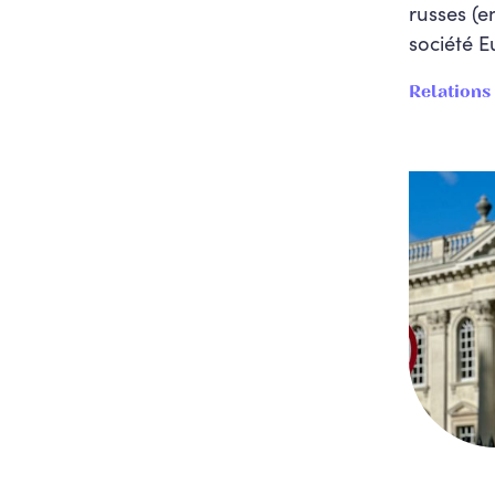
russes (e
Budget et finances
société E
publiques
Relations
Climat et Energie
COMPET - Santé
COMPET - Tourisme
Culture, patrimoine,
tourisme
Défense
Démocratie, gouvernance
et réformes
institutionnelles
Economie, industrie,
commerce, entrepreneuriat,
indépendants
Efficacité des
organisations et des
politiques publiques,