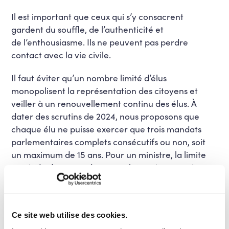
Il est important que ceux qui s’y consacrent
gardent du souffle, de l’authenticité et
de l’enthousiasme. Ils ne peuvent pas perdre
contact avec la vie civile.
Il faut éviter qu’un nombre limité d’élus
monopolisent la représentation des citoyens et
veiller à un renouvellement continu des élus. À
dater des scrutins de 2024, nous proposons que
chaque élu ne puisse exercer que trois mandats
parlementaires complets consécutifs ou non, soit
un maximum de 15 ans. Pour un ministre, la limite
serait de deux mandats complets, soit un maximum
de 10 ans.
Pour ne pas mettre à mal le bon fonctionnement
des institutions, une fois ces limites atteintes, les
Ce site web utilise des cookies.
Parlementaires et Ministres concernés pourraient