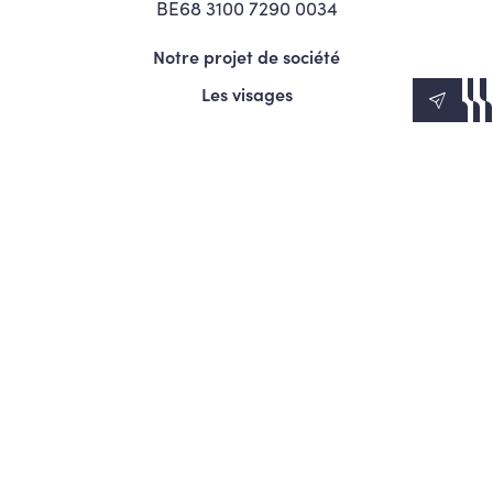
BE68 3100 7290 0034
Notre projet de société
Les visages
News
Agenda
Le Mouvement
S’engager
Presse
© Copyright 2026 Les Engagés - Tous droits réservés.
Termes et conditions
Politique de confidentialité
Politique d’utilisation des cookies