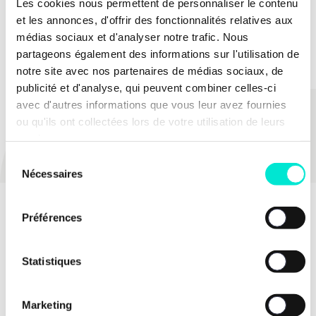
Les cookies nous permettent de personnaliser le contenu
terminer leur mandat jusqu’aux élections suivantes,
et les annonces, d'offrir des fonctionnalités relatives aux
mais ils ne pourraient plus faire de nouveaux
médias sociaux et d'analyser notre trafic. Nous
mandats.
partageons également des informations sur l'utilisation de
notre site avec nos partenaires de médias sociaux, de
publicité et d'analyse, qui peuvent combiner celles-ci
avec d'autres informations que vous leur avez fournies
PARTAGER
ou qu'ils ont collectées lors de votre utilisation de leurs
services.
Sélection
Nécessaires
du
consentement
Préférences
Statistiques
Marketing