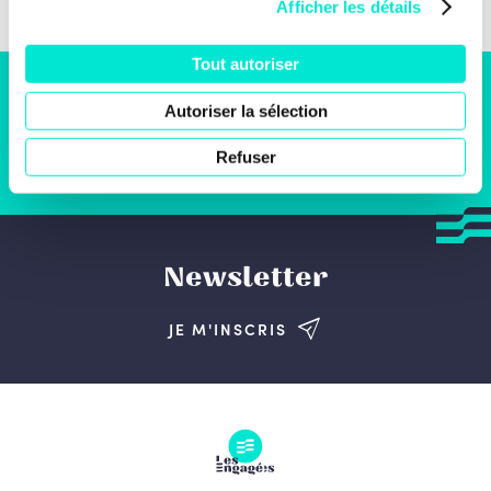
Afficher les détails
Tout autoriser
S'engager
Autoriser la sélection
Refuser
JE SOUHAITE M'ENGAGER
Newsletter
JE M'INSCRIS