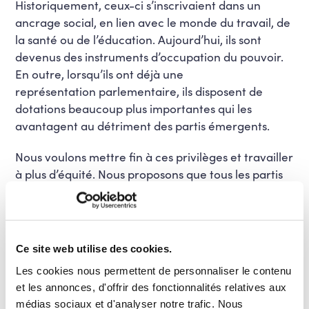
Historiquement, ceux-ci s’inscrivaient dans un
ancrage social, en lien avec le monde du travail, de
la santé ou de l’éducation. Aujourd’hui, ils sont
devenus des instruments d’occupation du pouvoir.
En outre, lorsqu’ils
ont déjà une
représentation
parlementaire
, ils disposent de
dotations beaucoup plus importantes qui les
avantagent au détriment des partis émergents.
Nous voulons mettre fin à ces privilèges et travailler
à plus d’équité. Nous proposons que tous les partis
démocratiques qui se présentent aux élections et
qui sont soutenus par au moins 50 000 citoyens
disposent d’un financement minimal identique,
auquel s’ajoutera un même montant forfaitaire
Ce site web utilise des cookies.
réservé à chaque groupe politique dans les
Les cookies nous permettent de personnaliser le contenu
différents parlements.
et les annonces, d'offrir des fonctionnalités relatives aux
médias sociaux et d'analyser notre trafic. Nous