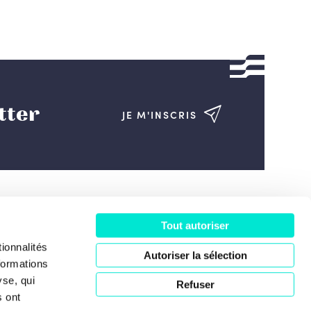
tter
JE M'INSCRIS
Tout autoriser
ociété
ionnalités
Autoriser la sélection
formations
yse, qui
Refuser
s ont