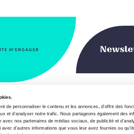
Newsle
AITE M'ENGAGER
okies.
 du Commerce, 123
Notre projet de s
t de personnaliser le contenu et les annonces, d'offrir des fonct
, Bruxelles
ux et d'analyser notre trafic. Nous partageons également des in
Les visages
gique
site avec nos partenaires de médias sociaux, de publicité et d'anal
 avec d'autres informations que vous leur avez fournies ou qu'il
News