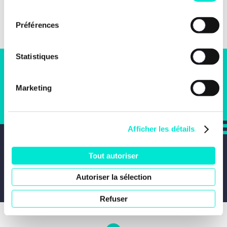
consentement
Préférences
Statistiques
S'engager
Marketing
JE SOUHAITE M'ENGAGER
Afficher les détails
Newsletter
Tout autoriser
JE M'INSCRIS
Autoriser la sélection
Refuser