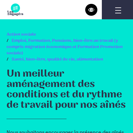
Skip
to
content
Action sociale
Emploi, Formation, Pensions, bien-être au travail (y
compris migration économique et Formation Promotion
sociale)
Santé, bien-être, qualité de vie, alimentation
Un meilleur
aménagement des
conditions et du rythme
de travail pour nos aînés
Nous souhaitons encourager la présence des aînés