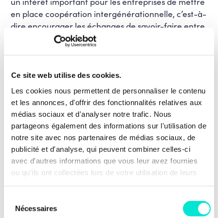
un intérêt important pour les entreprises de mettre
en place coopération intergénérationnelle, c’est-à-
dire encourager les échanges de savoir-faire entre
les générations.
Il sera donc important de soutenir toute initiative
permettant le partage de savoir entre les
Ce site web utilise des cookies.
générations comme les formules de parrainage et
Les cookies nous permettent de personnaliser le contenu
de marrainage, qui permettent à l’employeur de
et les annonces, d'offrir des fonctionnalités relatives aux
payer moins de cotisations sociales, par exemple.
médias sociaux et d'analyser notre trafic. Nous
partageons également des informations sur l'utilisation de
Les jeunes peuvent aussi former les travailleurs
notre site avec nos partenaires de médias sociaux, de
âgés, selon la philosophie du « reverse mentoring ».
publicité et d'analyse, qui peuvent combiner celles-ci
avec d'autres informations que vous leur avez fournies
Des aménagements de fin de carrière doivent donc
ou qu'ils ont collectées lors de votre utilisation de leurs
être rendus réalisables afin de permettre aux
services.
travailleurs en fin de carrière d’aménager leurs
Sélection
temps de travail tout en permettant aux
Nécessaires
du
entreprises d’anticiper le remplacement de ceux-ci.