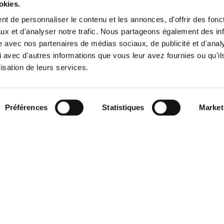
okies.
 du Commerce, 123
Notre projet de s
t de personnaliser le contenu et les annonces, d'offrir des fonct
, Bruxelles
ux et d'analyser notre trafic. Nous partageons également des in
Les visages
gique
site avec nos partenaires de médias sociaux, de publicité et d'anal
 avec d'autres informations que vous leur avez fournies ou qu'il
News
2 238 01 11
lisation de leurs services.
o@lesengages.be
Agenda
sations
Le Mouvement
Préférences
Statistiques
Market
8 3100 7290 0034
S’engager
Presse
rvés.
é
Politique d’utilisation des cookies