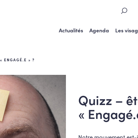
Actualités
Agenda
Les visa
« ENGAGÉ.E » ?
Quizz – ê
« Engagé.
Notre mouvement est-il