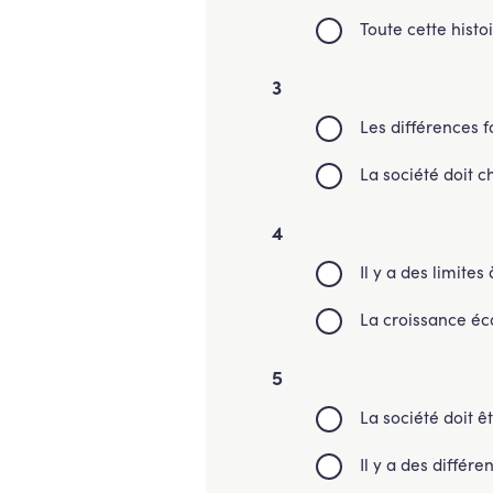
Toute cette hist
3
Les différences fo
La société doit 
4
Il y a des limite
La croissance éc
5
La société doit 
Il y a des différ