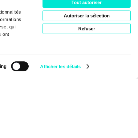
Tout autoriser
ociété
ionnalités
Autoriser la sélection
formations
yse, qui
Refuser
s ont
ing
Afficher les détails