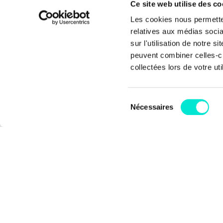
Ce site web utilise des co
Rue
Les cookies nous permetten
1000
relatives aux médias socia
Bel
sur l'utilisation de notre 
peuvent combiner celles-ci
+32 
collectées lors de votre uti
inf
Sélection
Coti
Nécessaires
du
BE6
consentement
© Copyright 2026 Les Engagés - Tous droits rése
Termes et conditions
Politique de confidentialit