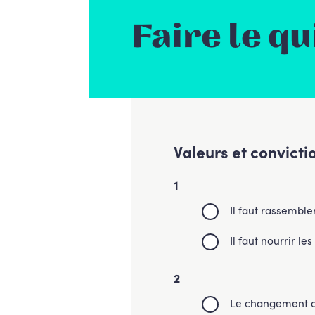
Faire le qu
Valeurs et convicti
1
Il faut rassemble
Il faut nourrir l
2
Le changement cli