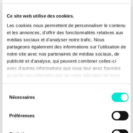
Ce site web utilise des cookies.
Les cookies nous permettent de personnaliser le contenu
et les annonces, d'offrir des fonctionnalités relatives aux
médias sociaux et d'analyser notre trafic. Nous
partageons également des informations sur l'utilisation de
notre site avec nos partenaires de médias sociaux, de
publicité et d'analyse, qui peuvent combiner celles-ci
avec d'autres informations que vous leur avez fournies
ou qu'ils ont collectées lors de votre utilisation de leurs
services.
6 octobre 2022
Sélection
Nécessaires
du
Suivez les thématiques qui vous importent
consentement
Inscrivez-vous ici aux notification thématiques du
Préférences
Mouvement Les Engagés qui vous intéressent. Vous
serez ainsi tenus au courant d’actualités spécifiques