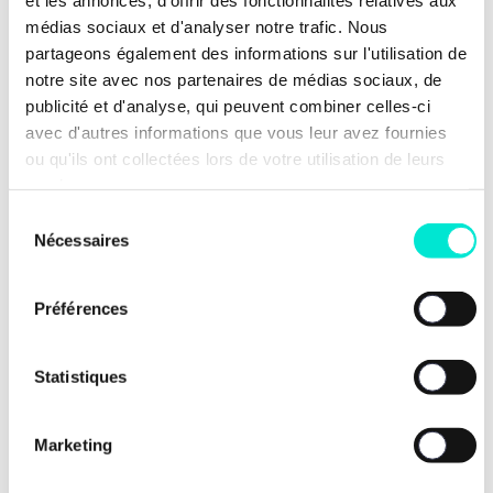
médias sociaux et d'analyser notre trafic. Nous
Prénom
*
partageons également des informations sur l'utilisation de
notre site avec nos partenaires de médias sociaux, de
publicité et d'analyse, qui peuvent combiner celles-ci
avec d'autres informations que vous leur avez fournies
Email
*
ou qu'ils ont collectées lors de votre utilisation de leurs
services.
Sélection
Nécessaires
du
J'accepte la politique de protection des
consentement
données du Mouvement Les Engagés et
Préférences
j'autorise Les Engagés à me contacter afin
de répondre au mieux à ma sollicitation.
Pour plus d’information, veuillez prendre
Statistiques
connaissance de
notre politique de
protection des données
.
*
Marketing