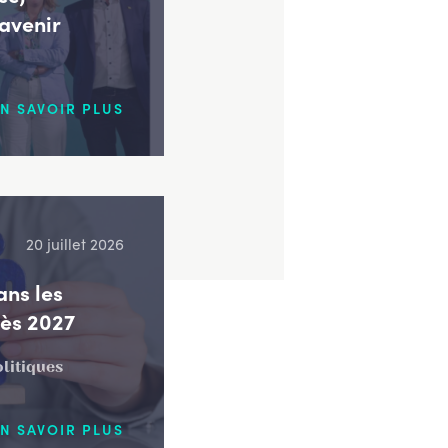
’avenir
N SAVOIR PLUS
20 juillet 2026
ns les
dès 2027
olitiques
N SAVOIR PLUS