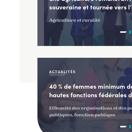
souveraine et tournée vers l
Agriculture et ruralité
E
ACTUALITÉS
40 % de femmes minimum da
hautes fonctions fédérales 
Efficacité des organisations et des p
publiques, fonction publique
E