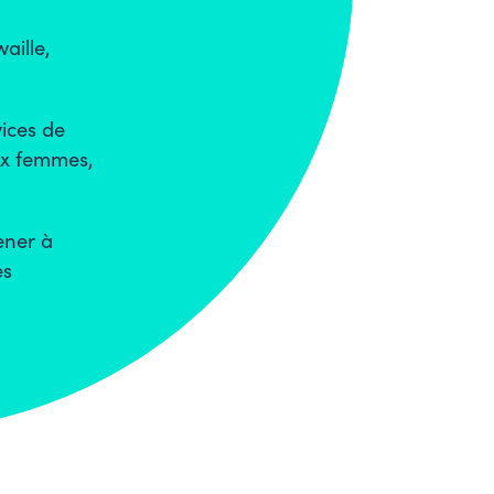
aille,
vices de
aux femmes,
ener à
es