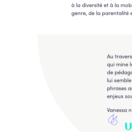
à la diversité et à la mo
genre, de la parentalité 
Au traver
qui mine 
de pédagog
lui semble
phrases as
enjeux so
Vanessa n’
U