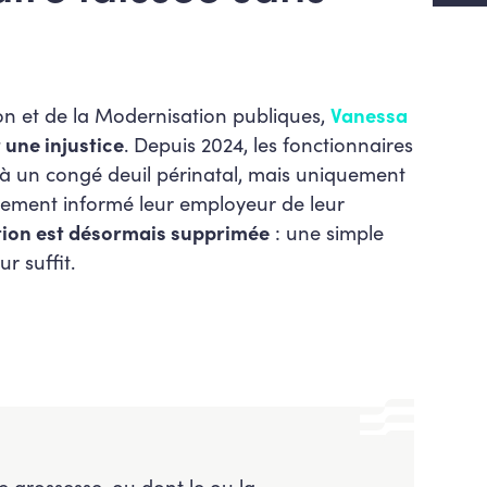
n
ion et de la Modernisation publiques,
Vanessa
 une injustice
. Depuis 2024, les fonctionnaires
t à un congé deuil périnatal, mais uniquement
blement informé leur employeur de leur
tion est désormais supprimée
: une simple
r suffit.
e grossesse, ou dont le ou la