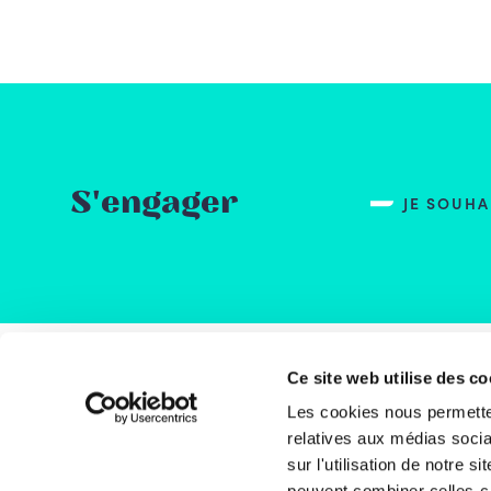
S'engager
JE SOUH
Ce site web utilise des co
Rue
Les cookies nous permetten
1000
relatives aux médias socia
Bel
sur l'utilisation de notre 
peuvent combiner celles-ci