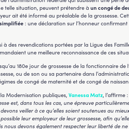
e telle situation, peuvent prétendre à
un congé de deu
yeur ait été informé au préalable de la grossesse. Cet
simplifiée
: une déclaration sur l’honneur confirmant l
à des revendications portées par la Ligue des Familles 
andaient une meilleure reconnaissance de ces situat
squ’au 180e jour de grossesse de la fonctionnaire de l
esse, ou de son ou sa partenaire dans l’administration
 régimes de congé de maternité et de congé de naissanc
e la Modernisation publiques,
Vanessa Matz
, l’affirme 
sse est, dans tous les cas, une épreuve particulièreme
 devons veiller à ce qu’elles soient soutenues au mieux
ossible leur employeur de leur grossesse, afin qu’elle
is nous devons également respecter leur liberté de ne p