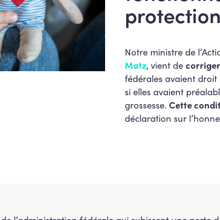
protectio
Notre ministre de l’Act
Matz
, vient de
corriger
fédérales avaient droi
si elles avaient préala
grossesse.
Cette condi
déclaration sur l’honneu
 de l’administration fédérale qui subissent une perte d