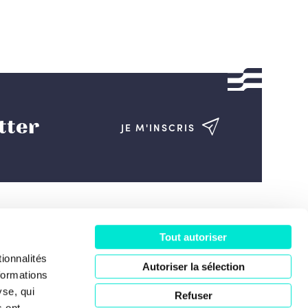
tter
JE M'INSCRIS
Tout autoriser
ociété
ionnalités
Autoriser la sélection
formations
yse, qui
Refuser
s ont