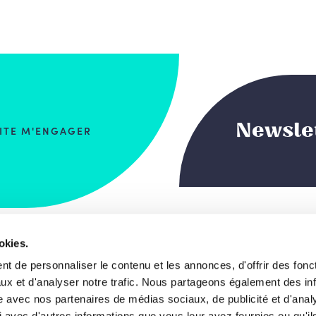
Newsle
AITE M'ENGAGER
okies.
 du Commerce, 123
Notre projet de s
t de personnaliser le contenu et les annonces, d'offrir des fonct
, Bruxelles
ux et d'analyser notre trafic. Nous partageons également des in
Les visages
gique
site avec nos partenaires de médias sociaux, de publicité et d'anal
 avec d'autres informations que vous leur avez fournies ou qu'il