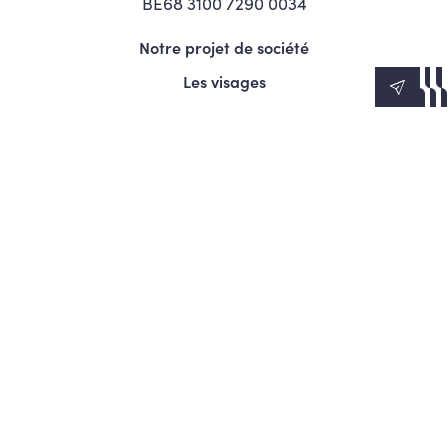
BE68 3100 7290 0034
Notre projet de société
Les visages
News
Agenda
Le Mouvement
S’engager
Presse
© Copyright 2026 Les Engagés - Tous droits réservés.
Termes et conditions
Politique de confidentialité
Politique d’utilisation des cookies