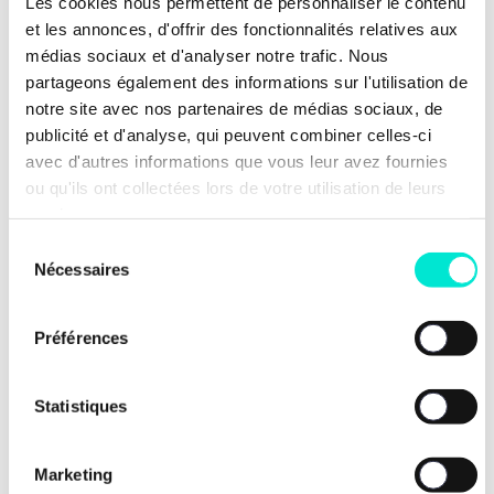
déséquilibrées et
Les cookies nous permettent de personnaliser le contenu
piégeuses pour le
et les annonces, d'offrir des fonctionnalités relatives aux
citoyen. Aujourd’hui, on
médias sociaux et d'analyser notre trafic. Nous
remet du droit là où il y
partageons également des informations sur l'utilisation de
avait trop d’abus
»
,
notre site avec nos partenaires de médias sociaux, de
conclut notre président.
publicité et d'analyse, qui peuvent combiner celles-ci
avec d'autres informations que vous leur avez fournies
Après notre vote au
ou qu'ils ont collectées lors de votre utilisation de leurs
parlement européen,
services.
notre réforme devra
Sélection
encore être validée au
Nécessaires
du
Conseil avant son entrée
consentement
en vigueur
Préférences
prochainement.
Statistiques
Marketing