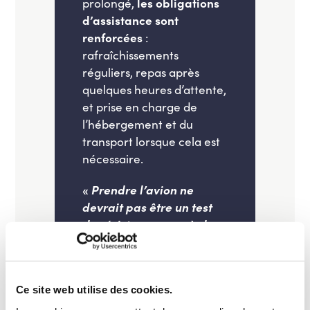
prolongé,
les obligations
d’assistance sont
renforcées
:
rafraîchissements
réguliers, repas après
quelques heures d’attente,
et prise en charge de
l’hébergement et du
transport lorsque cela est
nécessaire.
«
Prendre l’avion ne
devrait pas être un test
de résistance aux règles
des compagnies. Trop
longtemps, les passagers
ont subi des règles
Ce site web utilise des cookies.
complexes,