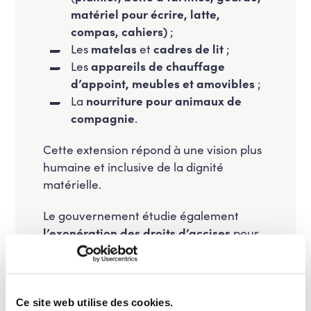
matériel pour écrire, latte,
compas, cahiers)
;
Les
matelas
et
cadres de lit
;
Les
appareils de chauffage
d’appoint, meubles et amovibles
;
La
nourriture pour animaux de
compagnie
.
Cette extension répond à une vision plus
humaine et inclusive de la dignité
matérielle.
Le gouvernement étudie également
l’exonération des droits d’accises
pour
les boissons non alcoolisées données à
des associations, afin d’éviter que le don
soit fiscalement moins avantageux que la
destruction.
Ce site web utilise des cookies.