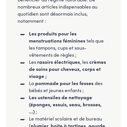
nombreux articles indispensables au
quotidien sont désormais inclus,
notamment :
Les produits pour les
menstruations féminines
tels que
les tampons, cups et sous-
vêtements de règles ;
Les
rasoirs électriques
, les
crèmes
de soins pour cheveux, corps et
visage ;
La
pommade pour les fesses
des
bébés et jeunes enfants ;
Les ustensiles de nettoyage
(éponges, essuis, seau, brosses,
…)
;
Le matériel scolaire et de bureau
(
plumier, boite à tartines, gourde,