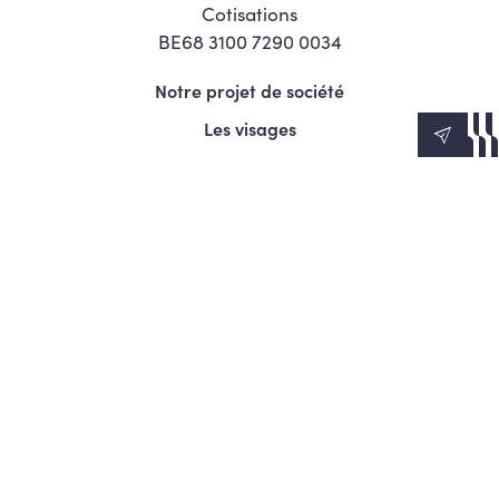
Cotisations
BE68 3100 7290 0034
Notre projet de société
Les visages
News
Agenda
Le Mouvement
S’engager
Presse
© Copyright 2026 Les Engagés - Tous droits réservés.
Termes et conditions
Politique de confidentialité
Politique d’utilisation des cookies