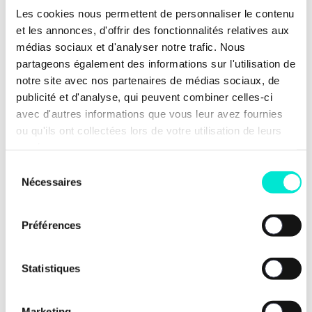
Les cookies nous permettent de personnaliser le contenu
et les annonces, d'offrir des fonctionnalités relatives aux
médias sociaux et d'analyser notre trafic. Nous
Nos dernières news
partageons également des informations sur l'utilisation de
notre site avec nos partenaires de médias sociaux, de
publicité et d'analyse, qui peuvent combiner celles-ci
avec d'autres informations que vous leur avez fournies
ou qu'ils ont collectées lors de votre utilisation de leurs
services.
Sélection
Nécessaires
du
consentement
Préférences
Statistiques
24 juillet 2026
Marketing