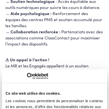
→
Soutien technologique
: Accès équitable aux
outils numériques pour suivre les cours à distance.
→
Aide psychologique :
Renforcement des
équipes des centres PMS et soutien accumulé pour
les familles.
→ Collaboration renforcée :
Partenariats avec des
associations comme ClassContact pour maximiser
l’impact des dispositifs.
⚠︎ Un appel à l’action !
Le MR et les Engagés appellent à un soutien
unanime de cette proposition de résolution. Elle
envoie un message fort : celui d’une société
solidaire, où chaque élève a sa place, quelles que
soient les épreuves qu’il traverse.
Ce site web utilise des cookies.
Les cookies nous permettent de personnaliser le contenu
Nos dernières news
et les annonces, d'offrir des fonctionnalités relatives aux