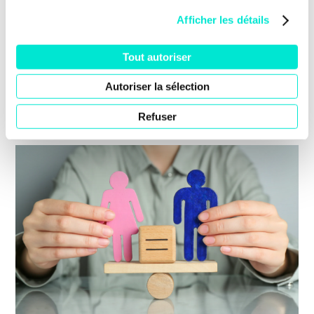
À l’occasion de notre traditionnel petit-déjeuner
Afficher les détails
organisé en ouverture de la Foire agricole de
Libramont, nos ministres, parlementaires,
Tout autoriser
mandataires et […]
Agriculture et ruralité
Autoriser la sélection
EN SAVOIR PLUS
Refuser