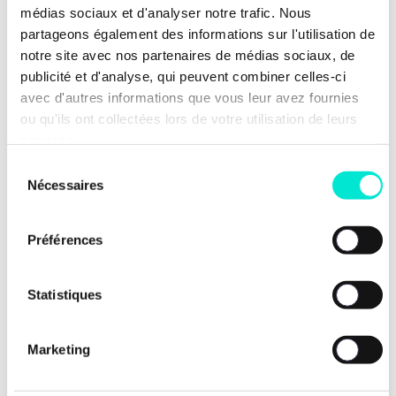
médias sociaux et d'analyser notre trafic. Nous
partageons également des informations sur l'utilisation de
notre site avec nos partenaires de médias sociaux, de
publicité et d'analyse, qui peuvent combiner celles-ci
avec d'autres informations que vous leur avez fournies
ou qu'ils ont collectées lors de votre utilisation de leurs
services.
Sélection
Nécessaires
du
consentement
Préférences
24 juillet 2026
Statistiques
À Libramont, notre Mouvement défend une
agriculture rémunératrice, souveraine et
Marketing
tournée vers l’avenir