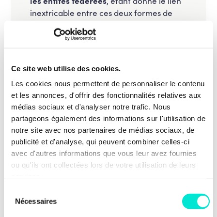
les entités fédérées
, étant donné le lien
inextricable entre ces deux formes de
soins. En Flandre, l’offre de soins en
rééducation physique sera assurée sans
distinction entre les HSI et les institutions
de réadaptation flamandes (RZH) : le
Ce site web utilise des cookies.
patient ne doit ressentir aucune
différence, ni en qualité ni en service.
Les cookies nous permettent de personnaliser le contenu
et les annonces, d'offrir des fonctionnalités relatives aux
RZH et les entités fédérales (HGR, HSI et
médias sociaux et d'analyser notre trafic. Nous
CHJ) doivent pouvoir collaborer, tant en
partageons également des informations sur l'utilisation de
termes de soutien (services médico-
notre site avec nos partenaires de médias sociaux, de
techniques, expertise médicale) que pour
publicité et d'analyse, qui peuvent combiner celles-ci
la répartition des tâches. Les droits et
avec d'autres informations que vous leur avez fournies
obligations existants pour les RZH seront
ou qu'ils ont collectées lors de votre utilisation de leurs
conservés. Il sera également examiné
services.
comment une institution de réadaptation
Sélection
flamande peut être mise sur le même
Nécessaires
du
pied qu’un HSI en termes de
consentement