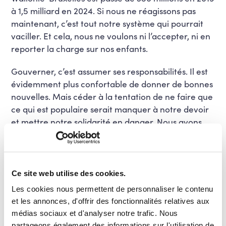
à 1,5 milliard en 2024. Si nous ne réagissons pas
maintenant, c’est tout notre système qui pourrait
vaciller. Et cela, nous ne voulons ni l’accepter, ni en
reporter la charge sur nos enfants.
Gouverner, c’est assumer ses responsabilités. Il est
évidemment plus confortable de donner de bonnes
nouvelles. Mais céder à la tentation de ne faire que
ce qui est populaire serait manquer à notre devoir
et mettre notre solidarité en danger. Nous avons
été élus pour agir, pour conduire le pays avec
lucidité et courage. Nous avons accepté cette
mission grâce à votre confiance et à celle des
citoyens, et nous voulons l’assumer pleinement,
Ce site web utilise des cookies.
sans détour ni faux-semblant.
Les cookies nous permettent de personnaliser le contenu
et les annonces, d'offrir des fonctionnalités relatives aux
Au-delà de la nécessité de remettre notre pays sur
médias sociaux et d'analyser notre trafic. Nous
les rails et le ramener dans le peloton européen,
partageons également des informations sur l'utilisation de