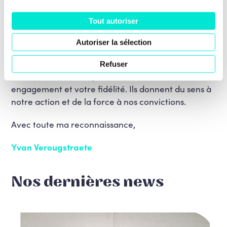
Notre Manifeste pour une société régénérée reste
notre boussole. Il nous invite à penser le long
Tout autoriser
terme, à agir pour les générations futures et à
construire un pays en bonne santé : plus juste, plus
Autoriser la sélection
résilient, plus humain, plus solidaire et plus durable.
Refuser
Merci, sincèrement, pour votre confiance, votre
engagement et votre fidélité. Ils donnent du sens à
notre action et de la force à nos convictions.
Avec toute ma reconnaissance,
Yvan Verougstraete
Nos dernières news