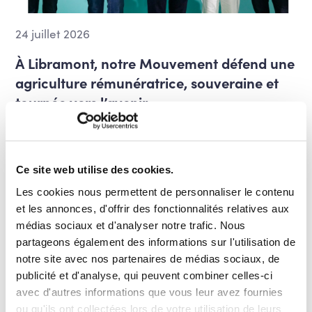
24 juillet 2026
À Libramont, notre Mouvement défend une
agriculture rémunératrice, souveraine et
tournée vers l’avenir
À l’occasion de notre traditionnel petit-déjeuner
organisé en ouverture de la Foire agricole de
Libramont, nos ministres, parlementaires,
Ce site web utilise des cookies.
mandataires et […]
Les cookies nous permettent de personnaliser le contenu
Agriculture et ruralité
et les annonces, d'offrir des fonctionnalités relatives aux
médias sociaux et d'analyser notre trafic. Nous
EN SAVOIR PLUS
partageons également des informations sur l'utilisation de
notre site avec nos partenaires de médias sociaux, de
publicité et d'analyse, qui peuvent combiner celles-ci
avec d'autres informations que vous leur avez fournies
ou qu'ils ont collectées lors de votre utilisation de leurs