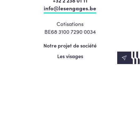
+32 2 238 01 11
info@lesengages.be
Cotisations
BE68 3100 7290 0034
Notre projet de société
Les visages
News
Agenda
Le Mouvement
S’engager
Presse