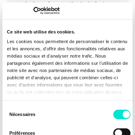
prévoit pas des garanties équivalentes.
C’est l’une des raisons pour lesquelles
nous voterons contre ce texte. L’Europe
impose des instruments coercitifs de plus
Ce site web utilise des cookies.
en plus intrusifs, mais sans les balises
suffisantes pour garantir pleinement le
Les cookies nous permettent de personnaliser le contenu
respect des droits fondamentaux ».
et les annonces, d'offrir des fonctionnalités relatives aux
médias sociaux et d'analyser notre trafic. Nous
partageons également des informations sur l'utilisation de
Crédibilité et responsabilité
notre site avec nos partenaires de médias sociaux, de
publicité et d'analyse, qui peuvent combiner celles-ci
« Dire que tout le monde peut rester en
avec d'autres informations que vous leur avez fournies
Europe est un mensonge. Mais prétendre
ou qu'ils ont collectées lors de votre utilisation de leurs
que l’on résoudra le problème en
services.
exportant nos responsabilités ailleurs en
Sélection
est un autre.
Les décisions de retour
Nécessaires
du
doivent être exécutées lorsqu’elles sont
consentement
justifiées
. Mais elles doivent l’être dans le
Préférences
respect de l’État de droit
, des droits