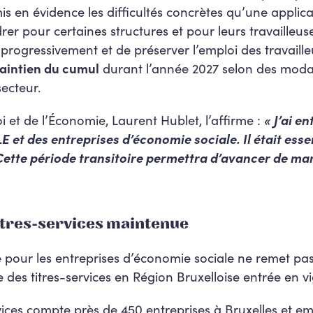
is en évidence les difficultés concrètes qu’une applic
er pour certaines structures et pour leurs travailleus
progressivement et de préserver l’emploi des travaill
maintien du cumul
durant l’année 2027 selon des modali
ecteur.
i et de l’Économie, Laurent Hublet, l’affirme :
« J’ai e
LE et des entreprises d’économie sociale. Il était esse
 Cette période transitoire permettra d’avancer de ma
itres-services maintenue
re pour les entreprises d’économie sociale ne remet pa
e des titres-services en Région Bruxelloise entrée en v
rvices compte près de 450 entreprises à Bruxelles et e