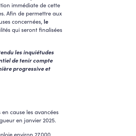
ation immédiate de cette
es. Afin de permettre aux
euses concernées,
le
tés qui seront finalisées
ntendu les inquiétudes
ntiel de tenir compte
nière progressive et
s en cause les avancées
igueur en janvier 2025.
mploie environ 27.000