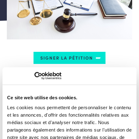
SIGNER LA PÉTITION
Ils sont enfin confiscatoires
quand ils prennent
jusqu’à 70% de ce qui appartient déjà à notre
famille. C’est vécu comme un hold-up d’État et nuit
Ce site web utilise des cookies.
à l’adhésion à l’impôt.
Les cookies nous permettent de personnaliser le contenu
et les annonces, d'offrir des fonctionnalités relatives aux
Afin de redonner du sens à l’impôt, nous proposons
médias sociaux et d'analyser notre trafic. Nous
de changer de paradigme.
partageons également des informations sur l'utilisation de
notre site avec nos partenaires de médias sociaux, de