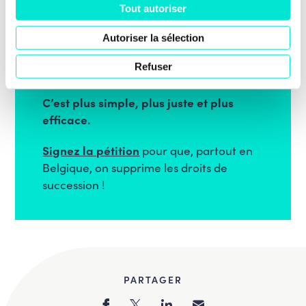
Tout autoriser
Nous proposons aussi
un abattement des
premiers 100.000€ transmis
. Les 40% de
Autoriser la sélection
la population les moins riches ne devront
Refuser
jamais payer de droit de transmission.
C’est plus simple, plus juste et plus
efficace.
Signez la pétition
pour que, partout en
Belgique, on supprime les droits de
succession !
PARTAGER