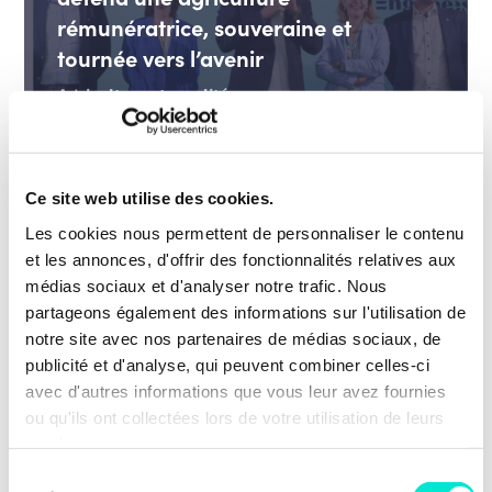
rémunératrice, souveraine et
tournée vers l’avenir
Agriculture et ruralité
EN SAVOIR PLUS
Ce site web utilise des cookies.
Les cookies nous permettent de personnaliser le contenu
20 juillet 2026
ACTUALITÉS
et les annonces, d'offrir des fonctionnalités relatives aux
médias sociaux et d'analyser notre trafic. Nous
40 % de femmes minimum dans les
partageons également des informations sur l'utilisation de
hautes fonctions fédérales dès 2027
notre site avec nos partenaires de médias sociaux, de
Efficacité des organisations et des politiques
publicité et d'analyse, qui peuvent combiner celles-ci
publiques, fonction publique
avec d'autres informations que vous leur avez fournies
ou qu'ils ont collectées lors de votre utilisation de leurs
EN SAVOIR PLUS
services.
Sélection