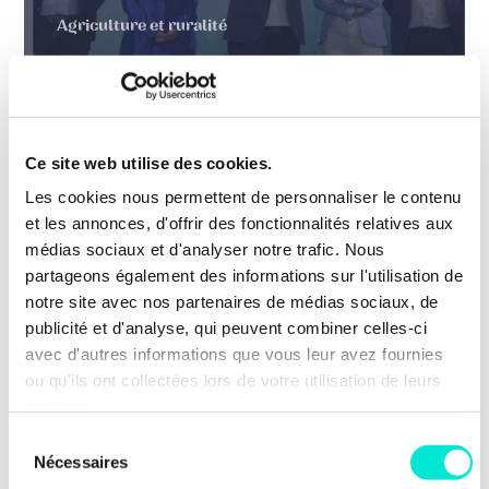
Agriculture et ruralité
EN SAVOIR PLUS
Ce site web utilise des cookies.
20 juillet 2026
ACTUALITÉS
Les cookies nous permettent de personnaliser le contenu
40 % de femmes minimum dans les
et les annonces, d'offrir des fonctionnalités relatives aux
hautes fonctions fédérales dès 2027
médias sociaux et d'analyser notre trafic. Nous
partageons également des informations sur l'utilisation de
Efficacité des organisations et des politiques
notre site avec nos partenaires de médias sociaux, de
publiques, fonction publique
publicité et d'analyse, qui peuvent combiner celles-ci
avec d'autres informations que vous leur avez fournies
EN SAVOIR PLUS
ou qu'ils ont collectées lors de votre utilisation de leurs
services.
TOUTES LES ACTUS
Sélection
Nécessaires
du