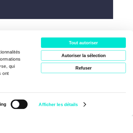
Tout autoriser
ociété
ionnalités
Autoriser la sélection
formations
yse, qui
Refuser
s ont
ing
Afficher les détails