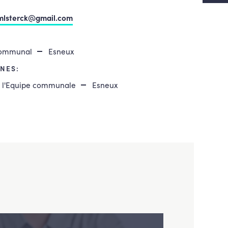
jmlsterck@gmail.com
communal
Esneux
NES:
e l'Equipe communale
Esneux