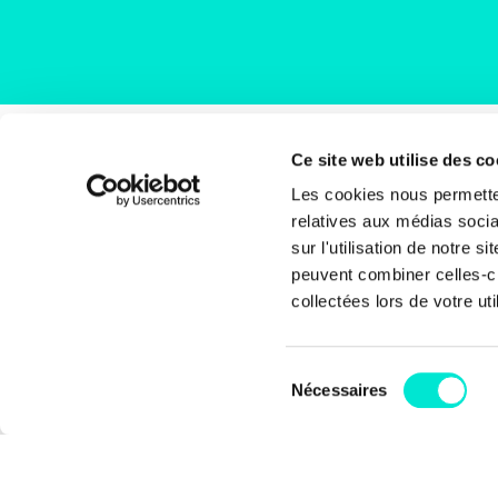
Ce site web utilise des co
Rue
Les cookies nous permetten
1000
relatives aux médias socia
Bel
sur l'utilisation de notre 
peuvent combiner celles-ci
+32 
collectées lors de votre uti
inf
Sélection
Coti
Nécessaires
du
BE6
consentement