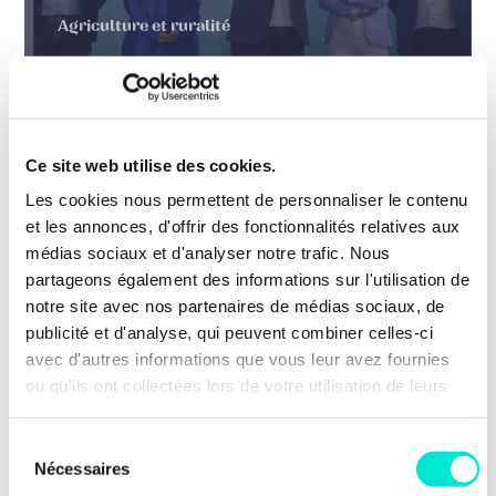
Agriculture et ruralité
EN SAVOIR PLUS
Ce site web utilise des cookies.
20 juillet 2026
ACTUALITÉS
Les cookies nous permettent de personnaliser le contenu
40 % de femmes minimum dans les
et les annonces, d'offrir des fonctionnalités relatives aux
hautes fonctions fédérales dès 2027
médias sociaux et d'analyser notre trafic. Nous
partageons également des informations sur l'utilisation de
Efficacité des organisations et des politiques
notre site avec nos partenaires de médias sociaux, de
publiques, fonction publique
publicité et d'analyse, qui peuvent combiner celles-ci
avec d'autres informations que vous leur avez fournies
EN SAVOIR PLUS
ou qu'ils ont collectées lors de votre utilisation de leurs
services.
TOUTES LES ACTUS
Sélection
Nécessaires
du