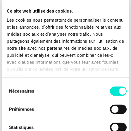
pérenniser le Green Deal Cantines
durables et 2,43 millions d’euros pour
Ce site web utilise des cookies.
soutenir les dispositifs du « coups de
Les cookies nous permettent de personnaliser le contenu
pouce ».
et les annonces, d'offrir des fonctionnalités relatives aux
médias sociaux et d'analyser notre trafic. Nous
Notre ministre de la Santé et de
partageons également des informations sur l'utilisation de
l’Environnement,
Yves Coppieters
,
notre site avec nos partenaires de médias sociaux, de
résume l’ambition :
« La feuille de route
publicité et d'analyse, qui peuvent combiner celles-ci
repose sur un principe fondamental :
avec d'autres informations que vous leur avez fournies
l’alimentation est un déterminant majeur
ou qu'ils ont collectées lors de votre utilisation de leurs
de santé et un levier clé de transition
services.
environnementale. En agissant sur
Sélection
l’accessibilité et la qualité des repas
Nécessaires
du
servis en particulier vers les enfants — de
consentement
produits moins transformés, dans le
Préférences
respect de la saisonnalité, suivant des
recommandations nutritionnelles —, la
Wallonie améliore concrètement
Statistiques