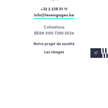
+32 2 238 01 11
info@lesengages.be
Cotisations
BE68 3100 7290 0034
Notre projet de société
Les visages
News
Agenda
Le Mouvement
S’engager
Presse