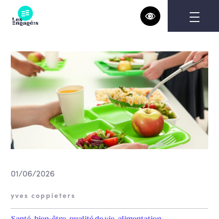
Skip
to
content
01/06/2026
yves coppieters
Santé, bien-être, qualité de vie, alimentation