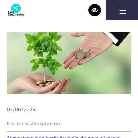
Skip
to
content
03/06/2026
Francois Desquesnes
Aménagement du territoire et développement urbain