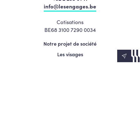
info@lesengages.be
Cotisations
BE68 3100 7290 0034
Notre projet de société
Les visages
News
Agenda
Le Mouvement
S’engager
Presse
© Copyright 2026 Les Engagés - Tous droits réservés.