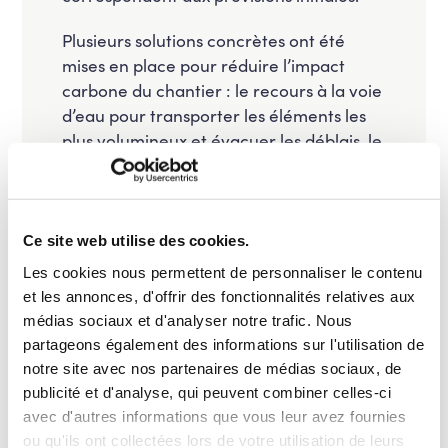
Plusieurs solutions concrètes ont été
mises en place pour réduire l’impact
carbone du chantier : le recours à la voie
d’eau pour transporter les éléments les
plus volumineux et évacuer les déblais, le
covoiturage des ouvriers, l’utilisation très
majoritaire de véhicules électriques par
l’encadrement, ainsi que le choix de
fournisseurs et de sous-traitants situés au
Ce site web utilise des cookies.
plus près du chantier afin de limiter les
Les cookies nous permettent de personnaliser le contenu
distances de transport.
et les annonces, d'offrir des fonctionnalités relatives aux
médias sociaux et d'analyser notre trafic. Nous
La mise en concurrence des offres a
partageons également des informations sur l'utilisation de
également permis de retenir l’entreprise
notre site avec nos partenaires de médias sociaux, de
proposant les solutions les plus sobres :
publicité et d'analyse, qui peuvent combiner celles-ci
son offre présentait une empreinte
avec d'autres informations que vous leur avez fournies
carbone jusqu’à deux fois inférieure à
ou qu'ils ont collectées lors de votre utilisation de leurs