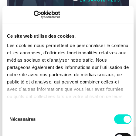
20 juillet 2026
ACTUALITÉS
Ce site web utilise des cookies.
40 % de femmes minimum dans les
Les cookies nous permettent de personnaliser le contenu
hautes fonctions fédérales dès 2027
et les annonces, d'offrir des fonctionnalités relatives aux
médias sociaux et d'analyser notre trafic. Nous
Efficacité des organisations et des politiques
partageons également des informations sur l'utilisation de
publiques, fonction publique
notre site avec nos partenaires de médias sociaux, de
EN SAVOIR PLUS
publicité et d'analyse, qui peuvent combiner celles-ci
avec d'autres informations que vous leur avez fournies
ou qu'ils ont collectées lors de votre utilisation de leurs
TOUTES LES ACTUS
services.
Sélection
Nécessaires
du
consentement